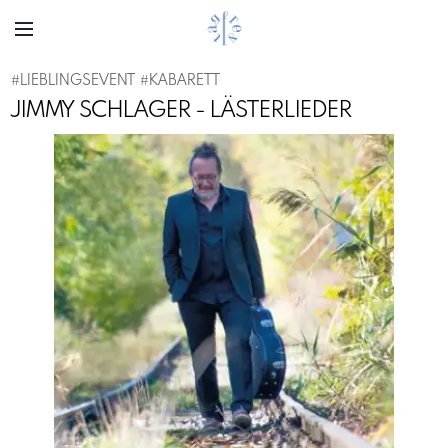
#
LIEBLINGSEVENT
#
KABARETT
JIMMY SCHLAGER - LÄSTERLIEDER
Previous
Next