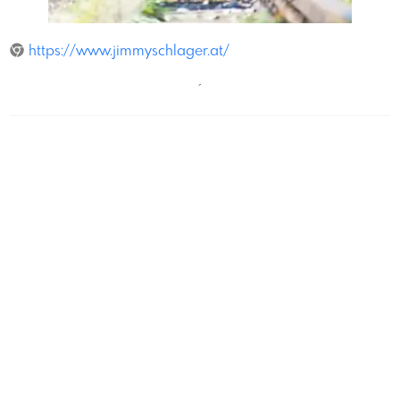
TiborKulcsar
https://www.jimmyschlager.at/
´