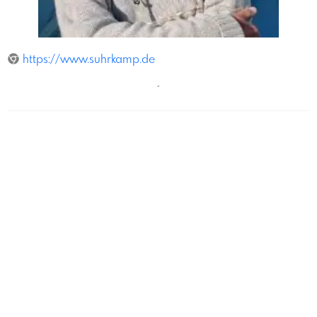
ManuelaKrassnitzer
https://www.suhrkamp.de
´