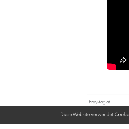
Frey-tag.at
Feine Veranstaltung
Diese Website verwendet Cookies
und mehr in Österre
Kontakt:
social@frey-