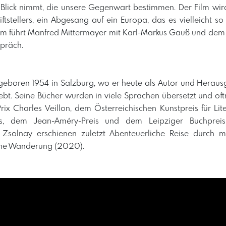
 Blick nimmt, die unsere Gegenwart bestimmen. Der Film wir
ftstellers, ein Abgesang auf ein Europa, das es vielleicht s
ilm führt Manfred Mittermayer mit Karl-Markus Gauß und dem
präch.
eboren 1954 in Salzburg, wo er heute als Autor und Herausg
k lebt. Seine Bücher wurden in viele Sprachen übersetzt und of
ix Charles Veillon, dem Österreichischen Kunstpreis für Li
eis, dem Jean-Améry-Preis und dem Leipziger Buchprei
i Zsolnay erschienen zuletzt Abenteuerliche Reise durch 
che Wanderung (2020).