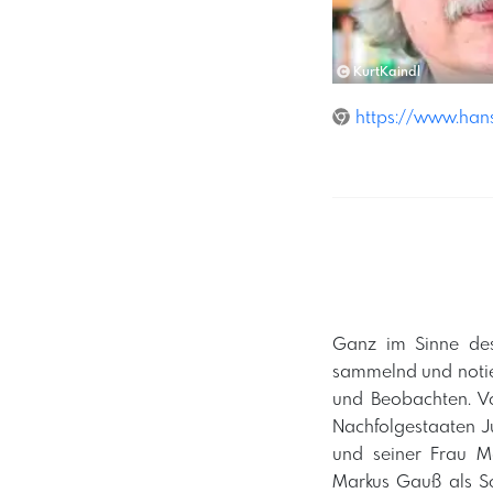
KurtKaindl
https://www.hans
Ganz im Sinne des
sammelnd und notier
und Beobachten. V
Nachfolgestaaten J
und seiner Frau Ma
Markus Gauß als Sc