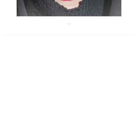
EsraRotthoff
´