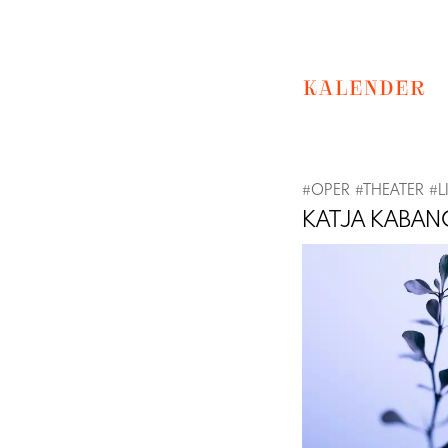
KALENDER
#
OPER
#
THEATER
#
L
KATJA KABA
Previous