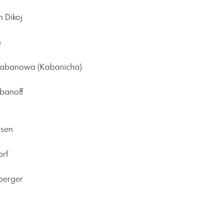
h Dikoj
h
Kabanowa (Kabanicha)
abanoff
dsen
rf
berger