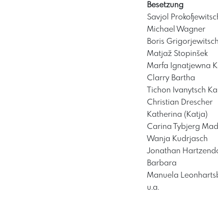
Besetzung
Savjol Prokofjewitsc
Michael Wagner
Boris Grigorjewitsc
Matjaž Stopinšek
Marfa Ignatjewna 
Clarry Bartha
Tichon Ivanytsch K
Christian Drescher
Katherina (Katja)
Carina Tybjerg Ma
Wanja Kudrjasch
Jonathan Hartzendo
Barbara
Manuela Leonharts
u.a.