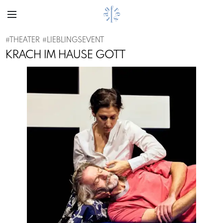
#
THEATER
#
LIEBLINGSEVENT
KRACH IM HAUSE GOTT
Previous
Next