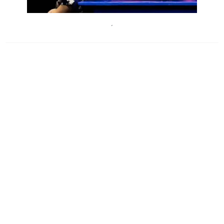
ChrisRogl
´