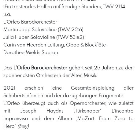
›Ein tröstendes Hoffen auf freudige Stunden‹, TWV 21:14
u.a.
L’Orfeo Barockorchester
Martin Jopp Solovioline (TWV 22:6)
Julia Huber Solovioline (TWV 53:e2)
Carin van Heerden Leitung, Oboe & Blockflöte
Dorothee Mields Sopran
​Das
L’Orfeo Barockorchester
gehört seit 25 Jahren zu den
spannendsten Orchestern der Alten Musik.
2021 erschien eine Gesamteinspielung aller
Schubertsinfonien und der dazugehörigen Fragmente
L’Orfeo überzeugt auch als Opernorchester, wie zuletzt
mit Joseph Haydns „Türkenoper“ L’incontro
improvviso und dem Album „MoZart. From Zero to
Hero“
(frey)