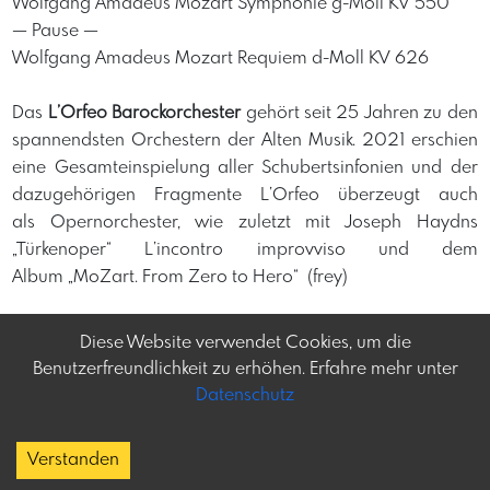
Wolfgang Amadeus Mozart Symphonie g-Moll KV 550
— Pause —
Wolfgang Amadeus Mozart Requiem d-Moll KV 626
Das
L’Orfeo Barockorchester
gehört seit 25 Jahren zu den
spannendsten Orchestern der Alten Musik. 2021 erschien
eine Gesamteinspielung aller Schubertsinfonien und der
dazugehörigen Fragmente L’Orfeo überzeugt auch
als Opernorchester, wie zuletzt mit Joseph Haydns
„Türkenoper“ L’incontro improvviso und dem
Album „MoZart. From Zero to Hero“ (frey)
Diese Website verwendet Cookies, um die
Benutzerfreundlichkeit zu erhöhen. Erfahre mehr unter
Datenschutz
Frey-tag.at
Impressum
Feine Veranstaltungen
Datenschutz
Verstanden
und mehr in Österreich
Copyright
Kontakt:
social@frey-tag.at
About