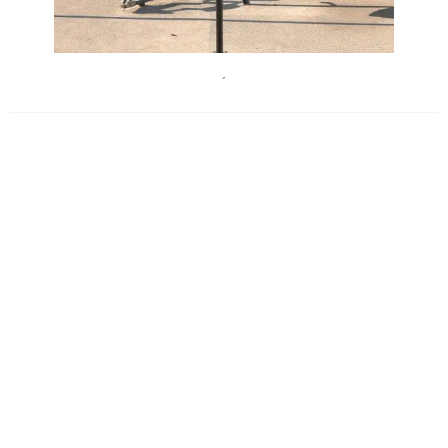
GraphischesBueroMusa
´