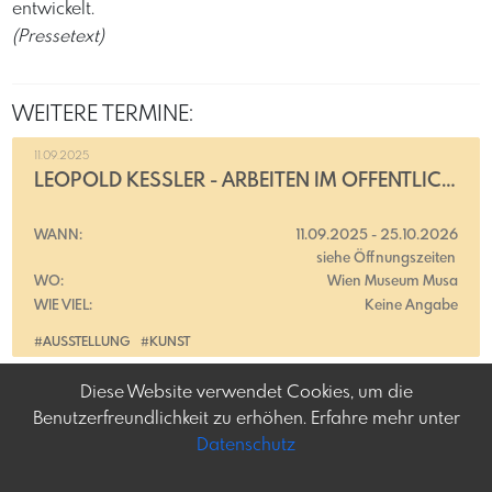
entwickelt. ​
(Pressetext)
WEITERE TERMINE:
11.09.2025
LEOPOLD KESSLER - ARBEITEN IM ÖFFENTLICHEN RAUM
WANN:
11.09.2025
-
25.10.2026
siehe Öffnungszeiten
WO:
Wien Museum Musa
WIE VIEL:
Keine Angabe
#AUSSTELLUNG
#KUNST
Diese Website verwendet Cookies, um die
Benutzerfreundlichkeit zu erhöhen. Erfahre mehr unter
Datenschutz
Frey-tag.at
Impressum
Feine Veranstaltungen
Datenschutz