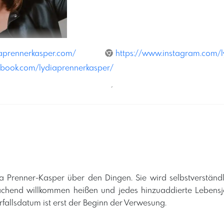
iaprennerkasper.com/
https://www.instagram.com/l
ebook.com/lydiaprennerkasper/
´
dia Prenner-Kasper über den Dingen. Sie wird selbstverständl
 lachend willkommen heißen und jedes hinzuaddierte Lebens
fallsdatum ist erst der Beginn der Verwesung. ​