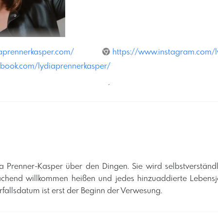
iaprennerkasper.com/
https://www.instagram.com/l
ebook.com/lydiaprennerkasper/
´
dia Prenner-Kasper über den Dingen. Sie wird selbstverständl
 lachend willkommen heißen und jedes hinzuaddierte Lebens
fallsdatum ist erst der Beginn der Verwesung. ​