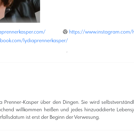
iaprennerkasper.com/
https://www.instagram.com/l
ebook.com/lydiaprennerkasper/
´
dia Prenner-Kasper über den Dingen. Sie wird selbstverständl
 lachend willkommen heißen und jedes hinzuaddierte Lebens
fallsdatum ist erst der Beginn der Verwesung. ​