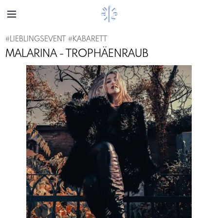
#
LIEBLINGSEVENT
#
KABARETT
MALARINA - TROPHÄENRAUB
Previous
Next