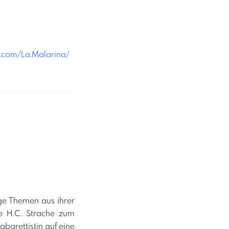
.com/La.Malarina/
ige Themen aus ihrer
e H.C. Strache zum
abarettistin auf eine