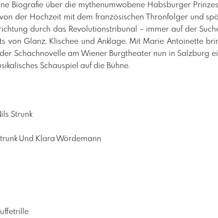
eine Biografie über die mythenumwobene Habsburger Prinzess
 von der Hochzeit mit dem französischen Thronfolger und sp
inrichtung durch das Revolutionstribunal – immer auf der Suc
eits von Glanz, Klischee und Anklage. Mit Marie Antoinette bri
 der Schachnovelle am Wiener Burgtheater nun in Salzburg ei
sikalisches Schauspiel auf die Bühne.
ils Strunk
s Strunk Und Klara Wördemann
ffetrille