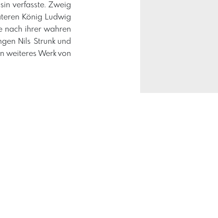
in verfasste. Zweig
äteren König Ludwig
he nach ihrer wahren
ngen Nils Strunk und
n weiteres Werk von