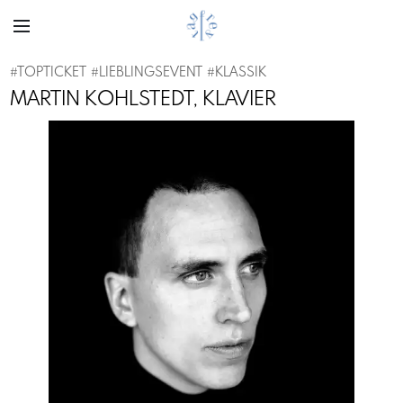
#
TOPTICKET
#
LIEBLINGSEVENT
#
KLASSIK
MARTIN KOHLSTEDT, KLAVIER
Previous
Next