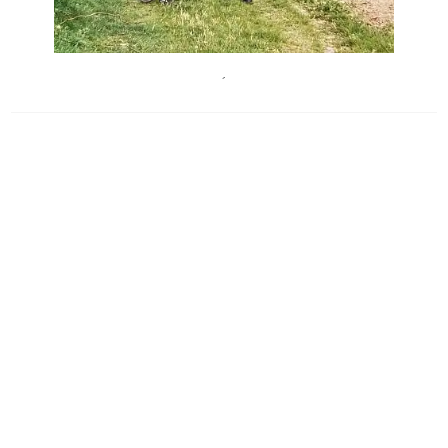
AgnesEssl
´