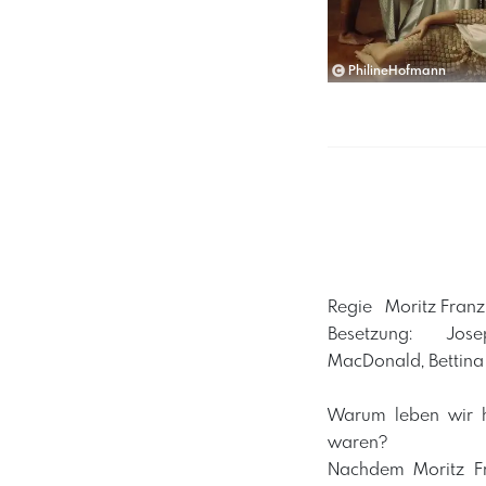
PhilineHofmann
Regie Moritz Franz Be
Besetzung: Joseph
MacDonald, Bettina S
Warum leben wir h
waren?
Nachdem Moritz Fr