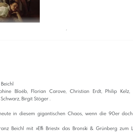
´
ichl ​ ​
ine Bloéb, Florian Carove, Christian Erdt, Philip Kelz, 
chwarz, Birgit Stöger . ​
eute in diesem gigantischen Chaos, wenn die 90er doch s
anz Beichl mit »Effi Briest« das Bronski & Grünberg zum