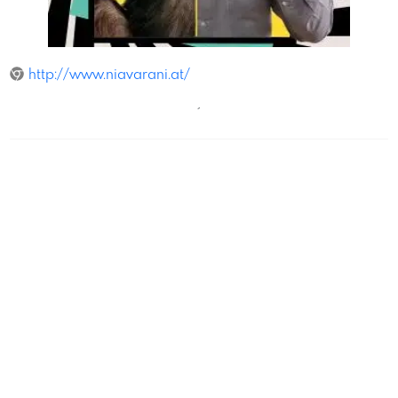
ManuelZauner
http://www.niavarani.at/
´