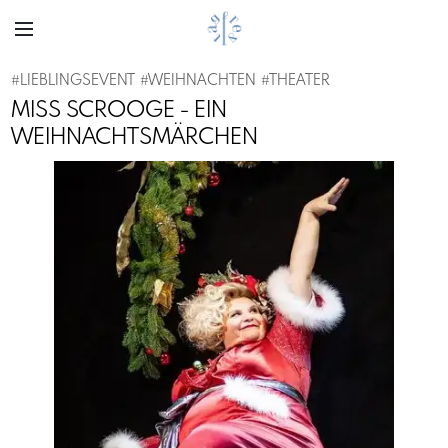
#
LIEBLINGSEVENT
#
WEIHNACHTEN
#
THEATER
MISS SCROOGE - EIN
WEIHNACHTSMÄRCHEN
Previous
Next