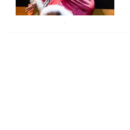
TheaterinderJosefstadt
´