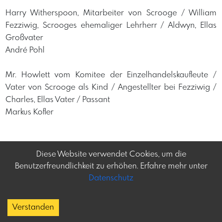
Harry Witherspoon, Mitarbeiter von Scrooge / William
Fezziwig, Scrooges ehemaliger Lehrherr / Aldwyn, Ellas
Großvater
André Pohl
Mr. Howlett vom Komitee der Einzelhandelskaufleute /
Vater von Scrooge als Kind / Angestellter bei Fezziwig /
Charles, Ellas Vater / Passant
Markus Kofler
Diese Website verwendet Cookies, um die
Benutzerfreundlichkeit zu erhöhen. Erfahre mehr unter
Datenschutz
Frey-tag.at
Impressum
Feine Veranstaltungen
Datenschutz
Verstanden
und mehr in Österreich
Copyright
Kontakt:
social@frey-tag.at
About