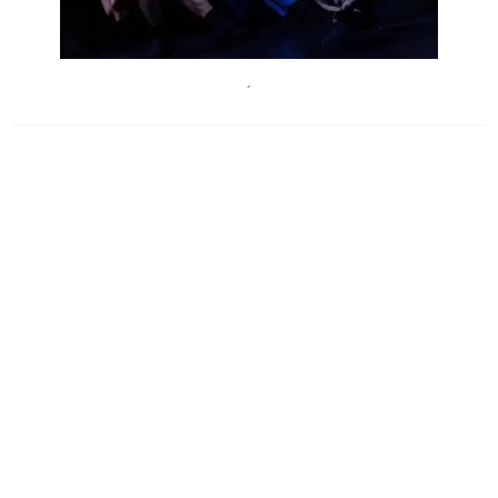
Pinelopi Gerasimou for Onassis Stegi
´