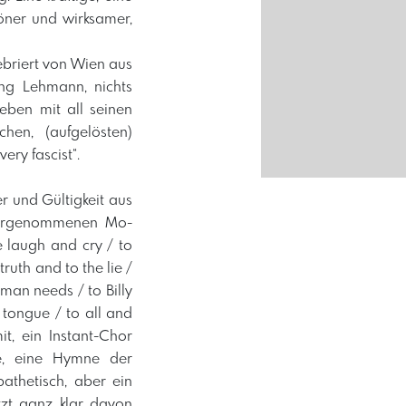
öner und wirksamer,
ebriert von Wien aus
ng Lehmann, nichts
eben mit all seinen
hen, (aufgelösten)
ry fascist“.
r und Gültigkeit aus
wahrgenommenen Mo-
e laugh and cry / to
ruth and to the lie /
uman needs / to Billy
tongue / to all and
t, ein Instant-Chor
se, eine Hymne der
athetisch, aber ein
tzt ganz klar davon