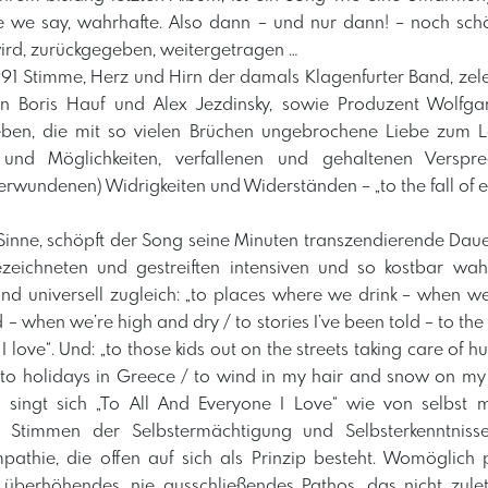
are we say, wahrhafte. Also dann – und nur dann! – noch sch
ird, zurückgegeben, weitergetragen …
 1991 Stimme, Herz und Hirn der damals Klagenfurter Band, zel
rn Boris Hauf und Alex Jezdinsky, sowie Produzent Wolfga
ben, die mit so vielen Brüchen ungebrochene Liebe zum L
 und Möglichkeiten, verfallenen und gehaltenen Versprec
rwundenen) Widrigkeiten und Widerständen – „to the fall of eve
Sinne, schöpft der Song seine Minuten transzendierende Daue
zeichneten und gestreiften intensiven und so kostbar 
und universell zugleich: „to places where we drink – when w
– when we’re high and dry / to stories I’ve been told – to the t
I love“. Und: „to those kids out on the streets taking care of h
to holidays in Greece / to wind in my hair and snow on my 
o singt sich „To All And Everyone I Love“ wie von selbst mi
 (!) Stimmen der Selbstermächtigung und Selbsterkenntnis
thie, die offen auf sich als Prinzip besteht. Womöglich p
t überhöhendes, nie ausschließendes Pathos, das nicht zule