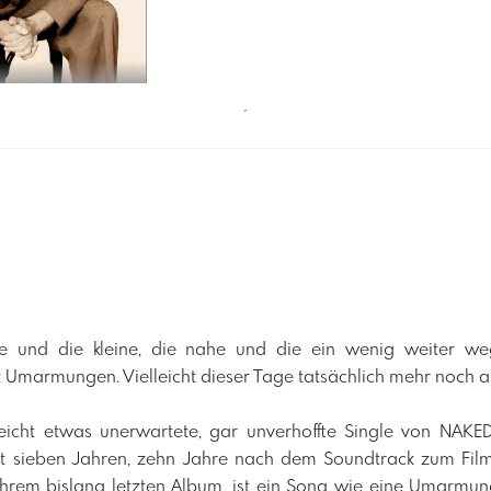
´
ße und die kleine, die nahe und die ein wenig weiter we
marmungen. Vielleicht dieser Tage tatsächlich mehr noch als
leicht etwas unerwartete, gar unverhoffte Single von NAKE
eit sieben Jahren, zehn Jahre nach dem Soundtrack zum Film 
, ihrem bislang letzten Album, ist ein Song wie eine Umarmung.