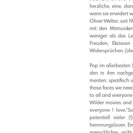
herzliche, eine, d
wenn sie erwidert w
Oliver Welter, seit
mit den Mitmusike
weniger als das Le
Freuden, Ekstasen
Widersprüchen, (übe
Pop im allerbesten 
den in ihm nachge
menten, spezifisch 
those faces we need 
to all and everyone 
Wilder movies and 
everyone I love.“S
potentiell vieler
hemmungslosen Empa
menschliches, nich