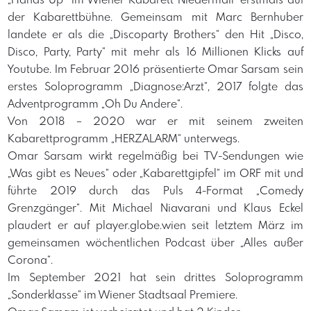
„Hands Up“ im Wiener Kabarett Niedermair erstmals auf
der Kabarettbühne. Gemeinsam mit Marc Bernhuber
landete er als die „Discoparty Brothers“ den Hit „Disco,
Disco, Party, Party“ mit mehr als 16 Millionen Klicks auf
Youtube. Im Februar 2016 präsentierte Omar Sarsam sein
erstes Soloprogramm „Diagnose:Arzt“, 2017 folgte das
Adventprogramm „Oh Du Andere“.
Von 2018 – 2020 war er mit seinem zweiten
Kabarettprogramm „HERZALARM“ unterwegs.
Omar Sarsam wirkt regelmäßig bei TV-Sendungen wie
„Was gibt es Neues“ oder „Kabarettgipfel“ im ORF mit und
führte 2019 durch das Puls 4-Format „Comedy
Grenzgänger“. Mit Michael Niavarani und Klaus Eckel
plaudert er auf player.globe.wien seit letztem März im
gemeinsamen wöchentlichen Podcast über „Alles außer
Corona“.
Im September 2021 hat sein drittes Soloprogramm
„Sonderklasse“ im Wiener Stadtsaal Premiere.