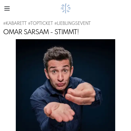
#
KABARETT
#
TOPTICKET
#
LIEBLINGSEVENT
OMAR SARSAM - STIMMT!
Previous
Next