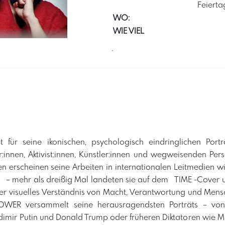
Feierta
WO:
WIE VIEL
´
nt für seine ikonischen, psychologisch eindringlichen Portr
:innen, Aktivist:innen, Künstler:innen und wegweisenden Pers
ten erscheinen seine Arbeiten in internationalen Leitmedie
 – mehr als dreißig Mal landeten sie auf dem TIME -Cover u
ser visuelles Verständnis von Macht, Verantwortung und Mensc
OWER versammelt seine herausragendsten Porträts – vo
dimir Putin und Donald Trump oder früheren Diktatoren wie