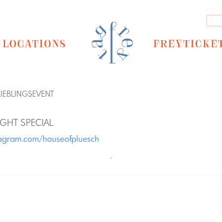
LOCATIONS
FREYTICKE
LIEBLINGSEVENT
IGHT SPECIAL
tagram.com/houseofpluesch
´