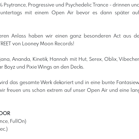
 Psytrance, Progressive und Psychedelic Trance - drinnen un
 untertags mit einem Open Air bevor es dann später au
eren Anlass haben wir einen ganz besonderen Act aus de
TREET von Looney Moon Records!
na, Ananda, Kinetik, Hannah mit Hut, Serex, Oblix, Vibeche
r Boyz und Pixie Wings an den Decks.
rd das gesamte Werk dekoriert und in eine bunte Fantasiewe
wir freuen uns schon extrem auf unser Open Air und eine l
LOOR
nce, FullOn)
ec.)