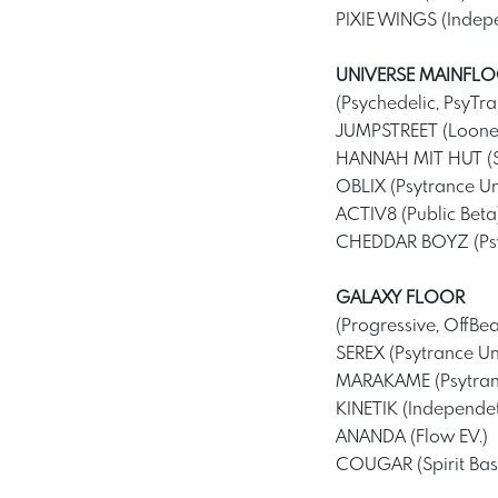
PIXIE WINGS (Indep
UNIVERSE MAINFL
(Psychedelic, PsyTra
JUMPSTREET (Loone
HANNAH MIT HUT (
OBLIX (Psytrance Un
ACTIV8 (Public Beta
CHEDDAR BOYZ (Psy
GALAXY FLOOR
(Progressive, OffBea
SEREX (Psytrance Un
MARAKAME (Psytran
KINETIK (Independe
ANANDA (Flow EV.)
COUGAR (Spirit Bas