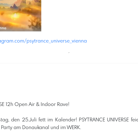
enna
tagram.com/psytrance_universe_vienna
´
 12h Open Air & Indoor Rave!
tag, den 25.Juli fett im Kalender! PSYTRANCE UNIVERSE fe
2h Party am Donaukanal und im WERK.