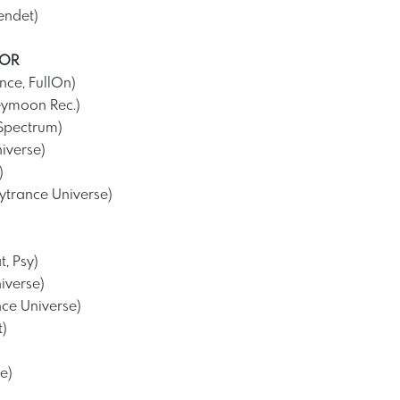
endet)
OOR
nce, FullOn)
ymoon Rec.)
Spectrum)
iverse)
)
trance Universe)
t, Psy)
iverse)
ce Universe)
t)
e)