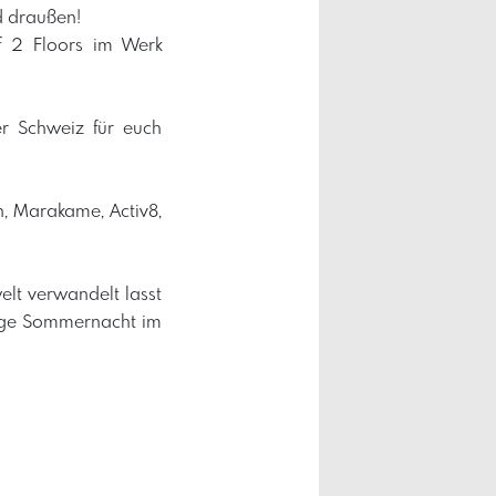
d draußen!
f 2 Floors im Werk
r Schweiz für euch
n, Marakame, Activ8,
lt verwandelt lasst
ange Sommernacht im