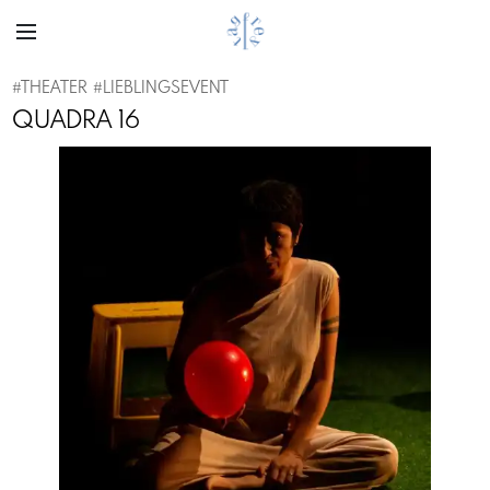
#
THEATER
#
LIEBLINGSEVENT
QUADRA 16
Previous
Next