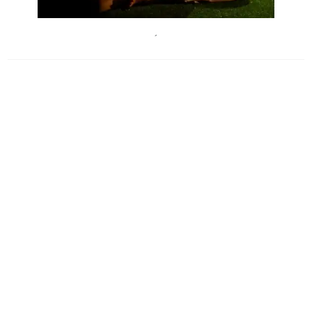
TattiMota
´