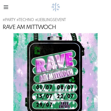
#
PARTY
#
TECHNO
#
LIEBLINGSEVENT
RAVE AM MITTWOCH
Previous
Next