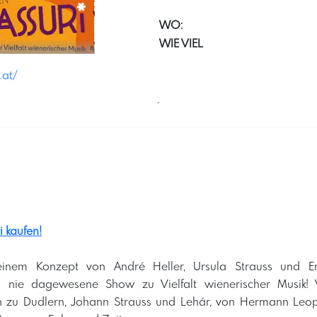
WO:
WIE VIEL
.at/
´
i kaufen!
einem Konzept von André Heller, Ursula Strauss und E
ch nie dagewesene Show zu Vielfalt wienerischer Musik!
 zu Dudlern, Johann Strauss und Lehár, von Hermann Leopo