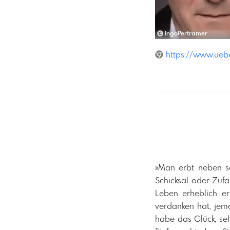
IngoPertramer
https://www.uebe
»Man erbt neben s
Schicksal oder Zufa
Leben erheblich e
verdanken hat, jema
habe das Glück, se