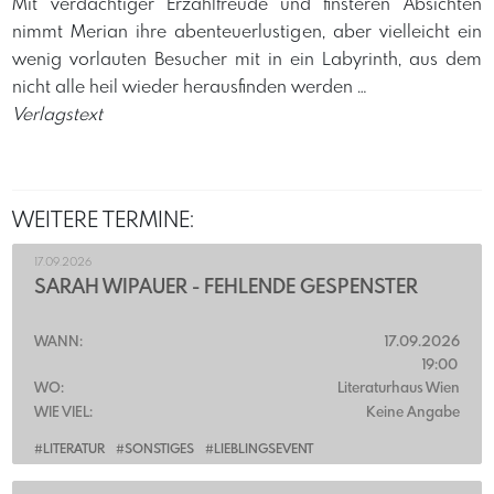
Mit verdächtiger Erzählfreude und finsteren Absichten
nimmt Merian ihre abenteuerlustigen, aber vielleicht ein
wenig vorlauten Besucher mit in ein Labyrinth, aus dem
nicht alle heil wieder herausfinden werden …
Verlagstext
WEITERE TERMINE:
17.09.2026
SARAH WIPAUER - FEHLENDE GESPENSTER
WANN:
17.09.2026
19:00
WO:
Literaturhaus Wien
WIE VIEL:
Keine Angabe
#LITERATUR
#SONSTIGES
#LIEBLINGSEVENT