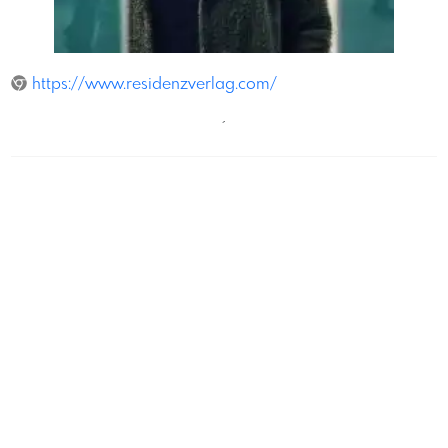
AleksandraPawloff
https://www.residenzverlag.com/
´