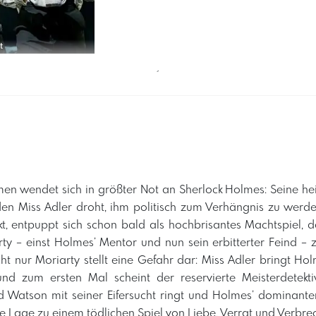
t
´
en wendet sich in größter Not an Sherlock Holmes: Seine he
nden Miss Adler droht, ihm politisch zum Verhängnis zu werd
rkt, entpuppt sich schon bald als hochbrisantes Machtspiel, 
rty – einst Holmes’ Mentor und nun sein erbitterter Feind – 
ht nur Moriarty stellt eine Gefahr dar: Miss Adler bringt Hol
nd zum ersten Mal scheint der reservierte Meisterdetekt
d Watson mit seiner Eifersucht ringt und Holmes’ dominante
 die Lage zu einem tödlichen Spiel von Liebe, Verrat und Verbre