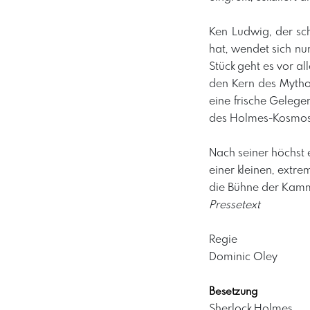
Ken Ludwig, der sc
hat, wendet sich nu
Stück geht es vor a
den Kern des Mythos
eine frische Geleg
des Holmes-Kosmos 
​Nach seiner höchst
einer kleinen, extr
die Bühne der Kamm
Pressetext
Regie
Dominic Oley
Besetzung
Sherlock Holmes