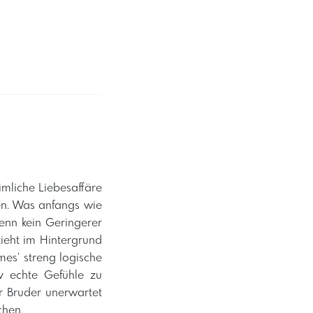
imliche Liebesaffäre
en. Was anfangs wie
denn kein Geringerer
zieht im Hintergrund
mes’ streng logische
iv echte Gefühle zu
r Bruder unerwartet
chen.