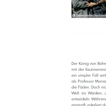
TheaterinderJosefstad
​Der König von Böhm
mit der fasziniere
ein simpler Fall wi
als Professor Moria
die Fäden. Doch nic
Welt ins Wanken, u
entwickeln. Währen
eingreift, eskaliert