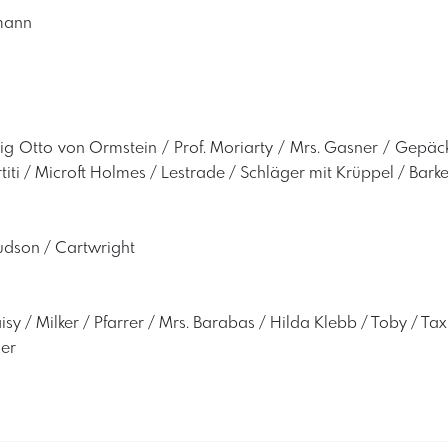
mann
nig Otto von Ormstein / Prof. Moriarty / Mrs. Gasner / Gepäck
titi / Microft Holmes / Lestrade / Schläger mit Krüppel / Bar
Hudson / Cartwright
sy / Milker / Pfarrer / Mrs. Barabas / Hilda Klebb / Toby / Tax
er