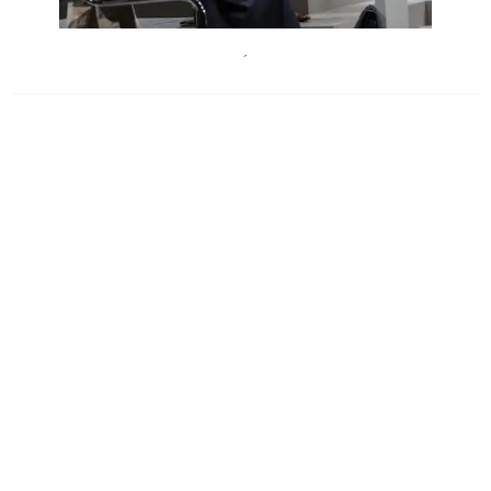
TheaterinderJosefstadt
´