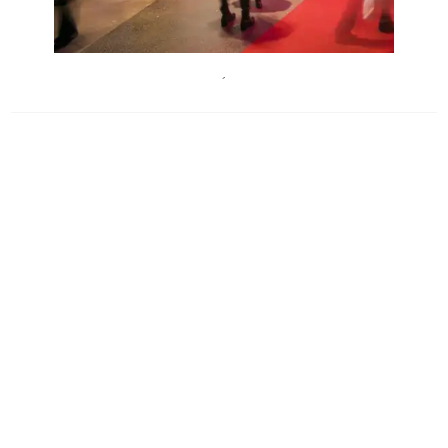
AstridKnie
´