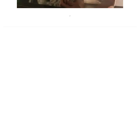
TheaterSpielraum
´