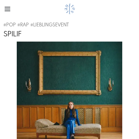
#
POP
#
RAP
#
LIEBLINGSEVENT
SPILIF
Previous
Next