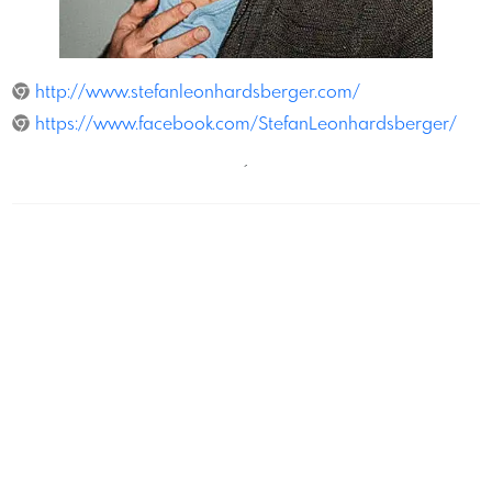
LuisZenoKuhn
http://www.stefanleonhardsberger.com/
https://www.facebook.com/StefanLeonhardsberger/
´