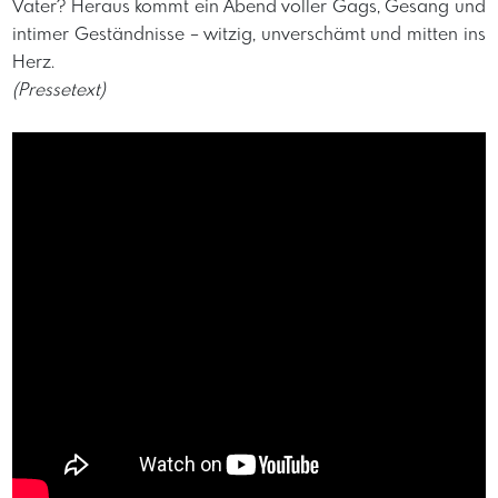
Vater? Heraus kommt ein Abend voller Gags, Gesang und
intimer Geständnisse – witzig, unverschämt und mitten ins
Herz.
(Pressetext)