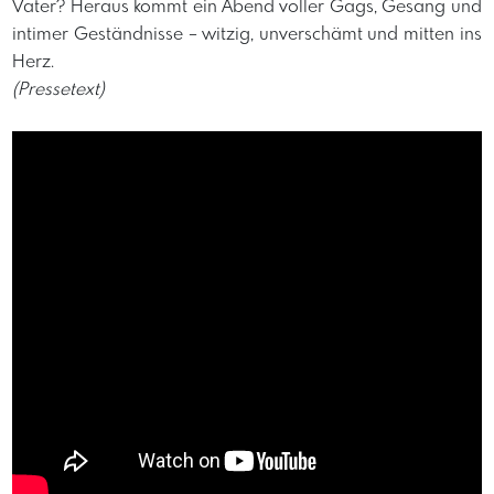
Vater? Heraus kommt ein Abend voller Gags, Gesang und
intimer Geständnisse – witzig, unverschämt und mitten ins
Herz.
(Pressetext)