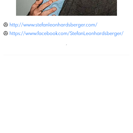
LuisZenoKuhn
http://www.stefanleonhardsberger.com/
https://www.facebook.com/StefanLeonhardsberger/
´