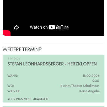
WEITERE TERMINE:
18.09.2026
STEFAN LEONHARDSBERGER - HERZKLOPFEN
WANN:
18.09.2026
19:30
WO:
Kleines Theater Schallmoos
WIE VIEL:
Keine Angabe
#LIEBLINGSEVENT
#KABARETT