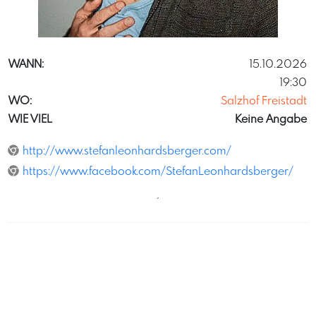
LuisZenoKuhn
WANN:
15.10.2026
19:30
WO:
Salzhof Freistadt
WIE VIEL
Keine Angabe
http://www.stefanleonhardsberger.com/
https://www.facebook.com/StefanLeonhardsberger/
´