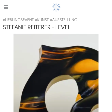
#
LIEBLINGSEVENT
#
KUNST
#
AUSSTELLUNG
STEFANIE REITERER - LEVEL
Previous
Next