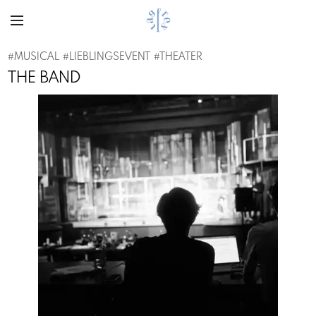
#
MUSICAL
#
LIEBLINGSEVENT
#
THEATER
THE BAND
Previous
Next