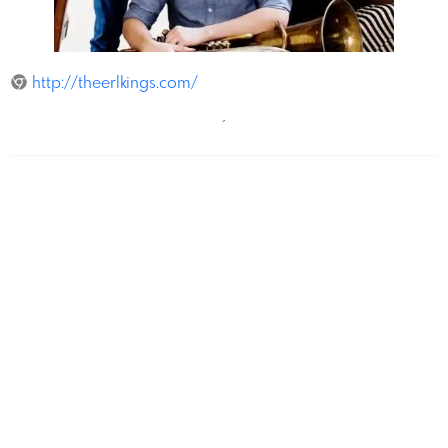
JuliaWessely
http://theerlkings.com/
´