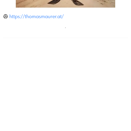
Ingo Pertramer
https://thomasmaurer.at/
´