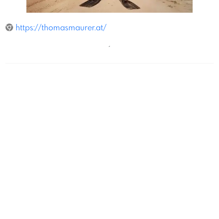
Ingo Pertramer
https://thomasmaurer.at/
´