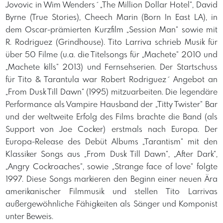
Jovovic in Wim Wenders ́ „The Million Dollar Hotel“, David
Byrne (True Stories), Cheech Marin (Born In East LA), in
dem Oscar-prämierten Kurzfilm „Session Man“ sowie mit
R. Rodriguez (Grindhouse). Tito Larriva schrieb Musik für
über 50 Filme (u.a. die Titelsongs für „Machete“ 2010 und
„Machete kills“ 2013) und Fernsehserien. Der Startschuss
für Tito & Tarantula war Robert Rodriguez ́ Angebot an
„From Dusk Till Dawn“ (1995) mitzuarbeiten. Die legendäre
Performance als Vampire Hausband der „Titty Twister“ Bar
und der weltweite Erfolg des Films brachte die Band (als
Support von Joe Cocker) erstmals nach Europa. Der
Europa-Release des Debüt Albums „Tarantism“ mit den
Klassiker Songs aus „From Dusk Till Dawn“, „After Dark“,
„Angry Cockroaches“, sowie „Strange face of love“ folgte
1997. Diese Songs markieren den Beginn einer neuen Ära
amerikanischer Filmmusik und stellen Tito Larrivas
außergewöhnliche Fähigkeiten als Sänger und Komponist
unter Beweis.