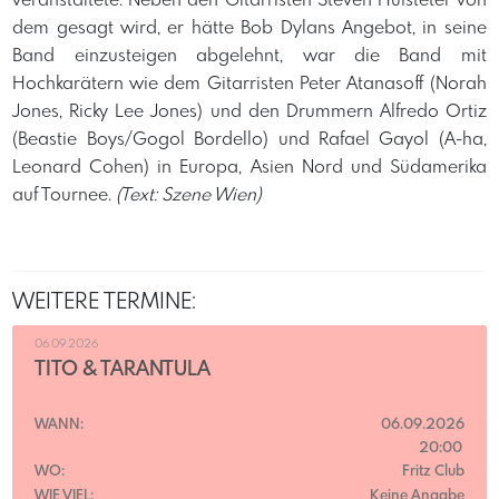
veranstaltete. Neben den Gitarristen Steven Hufsteter von
dem gesagt wird, er hätte Bob Dylans Angebot, in seine
Band einzusteigen abgelehnt, war die Band mit
Hochkarätern wie dem Gitarristen Peter Atanasoff (Norah
Jones, Ricky Lee Jones) und den Drummern Alfredo Ortiz
(Beastie Boys/Gogol Bordello) und Rafael Gayol (A-ha,
Leonard Cohen) in Europa, Asien Nord und Südamerika
auf Tournee.
(Text: Szene Wien)
WEITERE TERMINE:
06.09.2026
TITO & TARANTULA
WANN:
06.09.2026
20:00
WO:
Fritz Club
WIE VIEL:
Keine Angabe