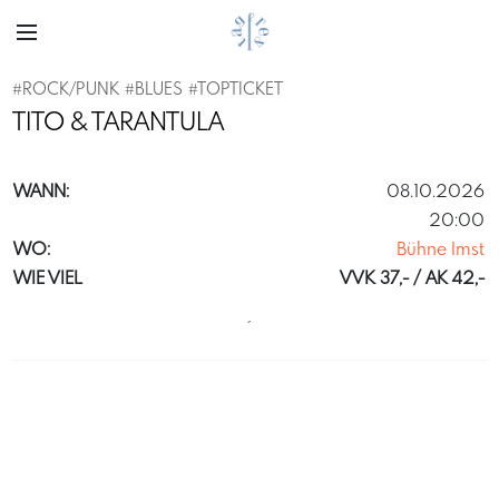
#
ROCK/PUNK
#
BLUES
#
TOPTICKET
TITO & TARANTULA
WANN:
08.10.2026
20:00
WO:
Bühne Imst
WIE VIEL
VVK 37,- / AK 42,-
´