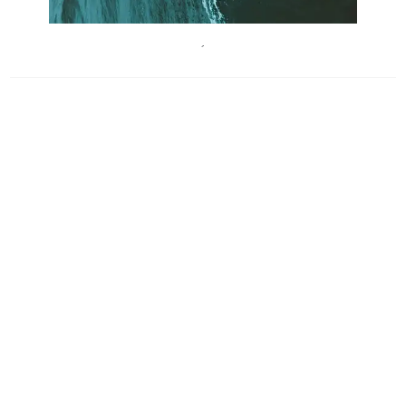
LandestheaterVorarlberg
´