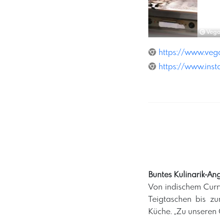
KerstinBrueller
Veganmania Österre
https://www.veg
https://www.ins
Buntes Kulinarik-An
Von indischem Curry
Teigtaschen bis zu
Küche. „Zu unseren