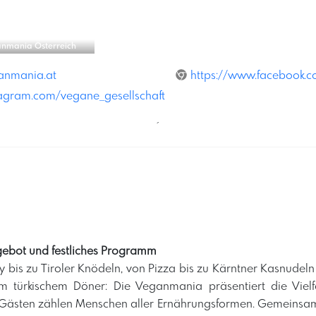
ich
anmania.at
https://www.facebook.
tagram.com/vegane_gesellschaft
´
gebot und festliches Programm
 bis zu Tiroler Knödeln, von Pizza bis zu Kärntner Kasnudeln
m türkischem Döner: Die Veganmania präsentiert die Vielfa
 Gästen zählen Menschen aller Ernährungsformen. Gemeinsam 