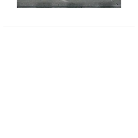
JosefstadtTheater
´