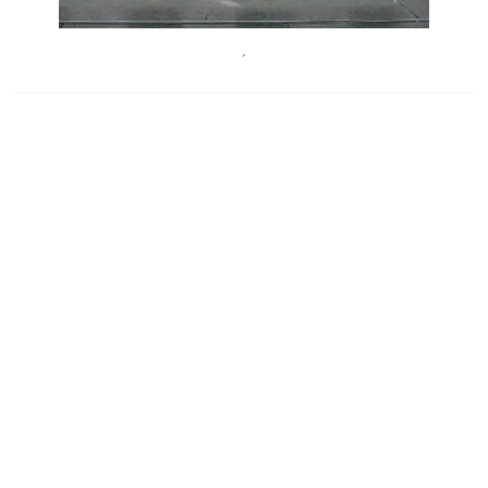
JosefstadtTheater
´