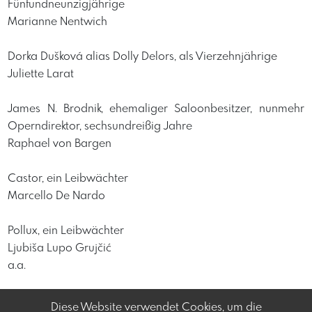
Fünfundneunzigjährige
Marianne Nentwich
Dorka Dušková alias Dolly Delors, als Vierzehnjährige
Juliette Larat
James N. Brodnik, ehemaliger Saloonbesitzer, nunmehr
Operndirektor, sechsundreißig Jahre
Raphael von Bargen
Castor, ein Leibwächter
Marcello De Nardo
Pollux, ein Leibwächter
Ljubiša Lupo Grujčić
a.a.
Diese Website verwendet Cookies, um die