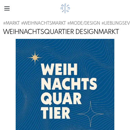
#
MARKT
#
WEIHNACHTSMARKT
#
MODE/DESIGN
#
LIEBLINGSE
WEIHNACHTSQUARTIER DESIGNMARKT
Previous
Next